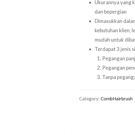
Ukurannya yang ke
dan bepergian
Dimasukkan dala
kebutuhan klien, 
mudah untuk dib
Terdapat 3 jenis si
Pegangan pan
Pegangan pe
Tanpa pegang
Category:
CombHairbrush