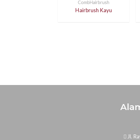
CombHairbrush
Hairbrush Kayu
Ala
Jl. 