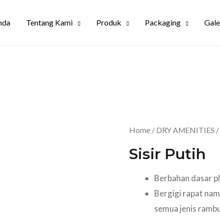
nda
Tentang Kami
Produk
Packaging
Gale
Home
/
DRY AMENITIES
Sisir Putih
Berbahan dasar pl
Bergigi rapat nam
semua jenis ramb