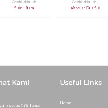
CombHairbrush
CombHairbrush
Sisir Hitam
Hairbrush Dua Sisi
mat Kami
Useful Links
Home
Raya Trosobo 19B Taman