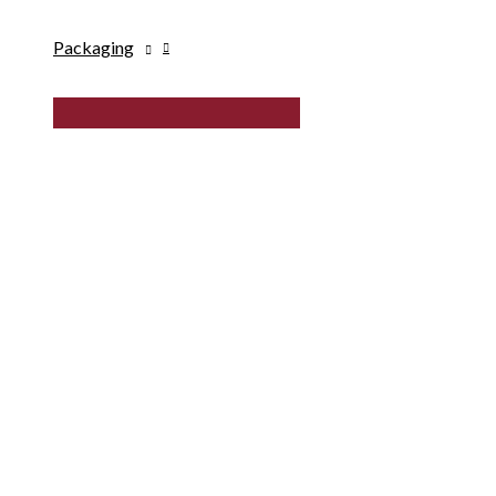
Packaging
MENU
TOGGLE