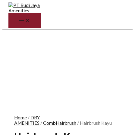
Skip
to
content
MAIN
MENU
Home
/
DRY
AMENITIES
/
CombHairbrush
/ Hairbrush Kayu