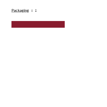
Packaging
MENU
TOGGLE