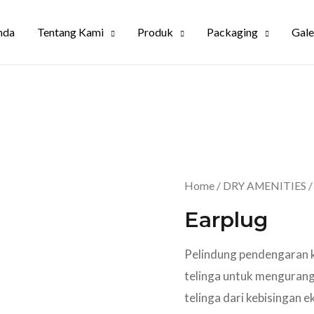
nda
Tentang Kami
Produk
Packaging
Gale
Home
/
DRY AMENITIES
Earplug
Pelindung pendengaran k
telinga untuk mengurangi
telinga dari kebisingan e