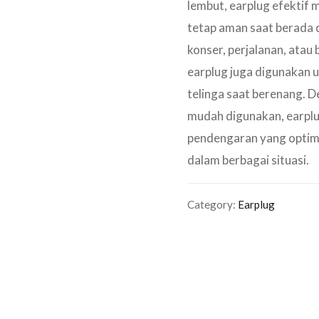
lembut, earplug efektif 
tetap aman saat berada d
konser, perjalanan, atau b
earplug juga digunakan 
telinga saat berenang. 
mudah digunakan, earpl
pendengaran yang optim
dalam berbagai situasi.
Category:
Earplug