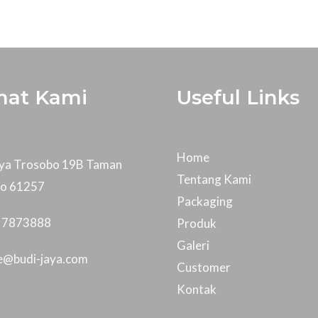
mat Kami
Useful Links
Home
Raya Trosobo 19B Taman
Tentang Kami
jo 61257
Packaging
- 7873888
Produk
Galeri
ce@budi-jaya.com
Customer
Kontak