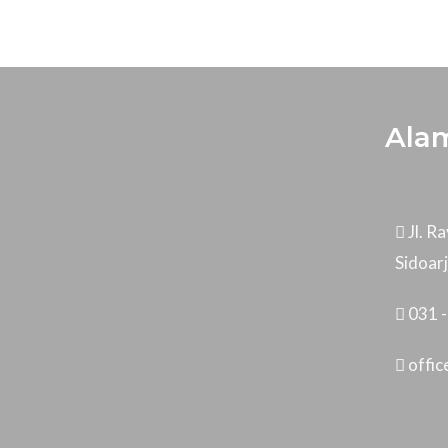
Ala
Jl. 
Sidoar
031 
offi